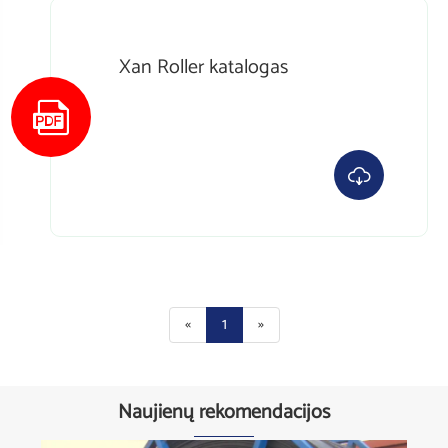
Xan Roller katalogas


«
1
»
Naujienų rekomendacijos