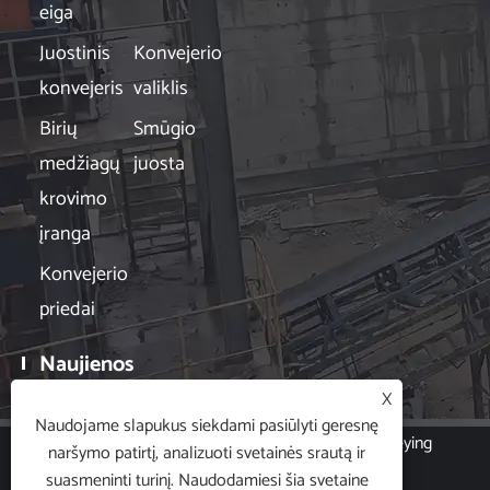
eiga
Juostinis
Konvejerio
konvejeris
valiklis
Birių
Smūgio
medžiagų
juosta
krovimo
įranga
Konvejerio
priedai
Naujienos

X
Naudojame slapukus siekdami pasiūlyti geresnę
Autoriaus teisės © 2024 Hubei Xin Aneng Conveying
naršymo patirtį, analizuoti svetainės srautą ir
Machinery Co., Ltd. Visos teisės saugomos.
suasmeninti turinį. Naudodamiesi šia svetaine